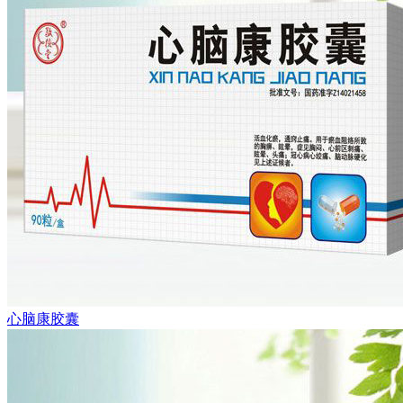
心脑康胶囊