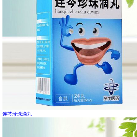
连芩珍珠滴丸