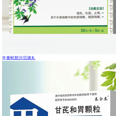
牛黄蛇胆川贝滴丸