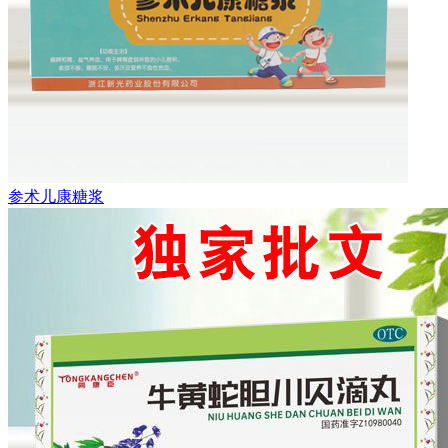
参术儿康糖浆