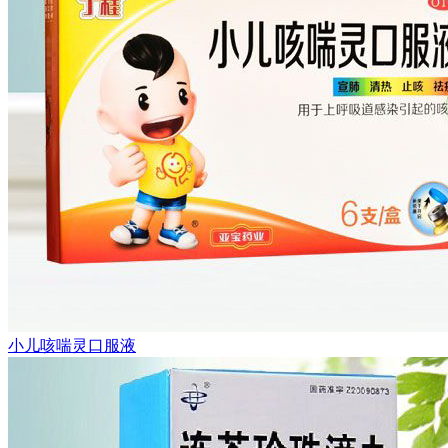
小儿咳喘灵口服液