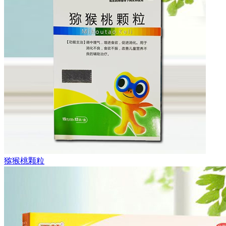
猕猴桃颗粒