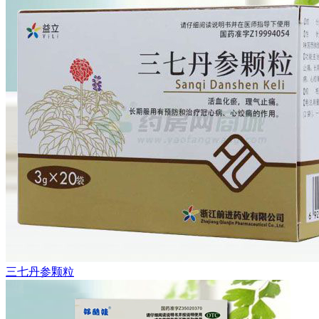
三七丹参颗粒