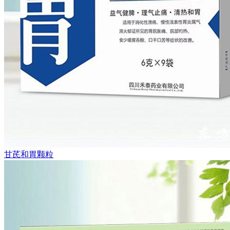
甘芪和胃颗粒